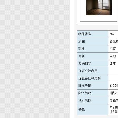
物件番号
687
所在
倉敷市
現況
空室
更新
自動
契約期間
２年
保証会社利用
保証会社利用料
間取詳細
Ｋ5.
階／階建
2階／
取引態様
専任
角部
特色
場1