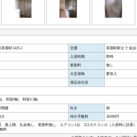
茶屋町1429-2
交通
茶屋町駅まで 徒歩19
入居時期
即時
更新料
無し
火災保険
要加入
保証会社名
5帖、和室6帖、和室4.5帖
2階建
向き
南
媒介
仲介手数料
38500円
屋、最上階、礼金無し、更新料無し、エアコン1台、2口ガスコンロ（入居時に設置
台無料