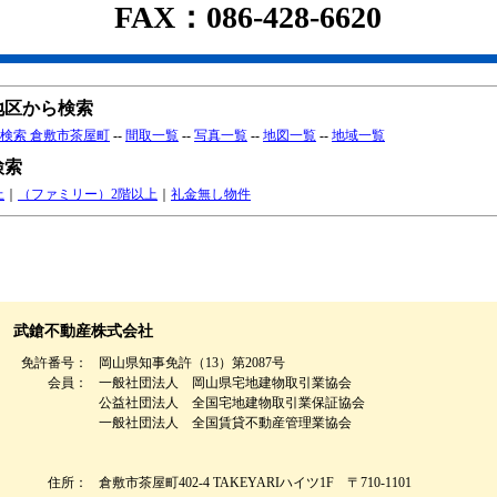
FAX：086-428-6620
地区から検索
検索 倉敷市茶屋町
--
間取一覧
--
写真一覧
--
地図一覧
--
地域一覧
検索
上
｜
（ファミリー）2階以上
｜
礼金無し物件
武鎗不動産株式会社
免許番号：
岡山県知事免許（13）第2087号
会員：
一般社団法人 岡山県宅地建物取引業協会
公益社団法人 全国宅地建物取引業保証協会
一般社団法人 全国賃貸不動産管理業協会
住所：
倉敷市茶屋町402-4 TAKEYARIハイツ1F 〒710-1101