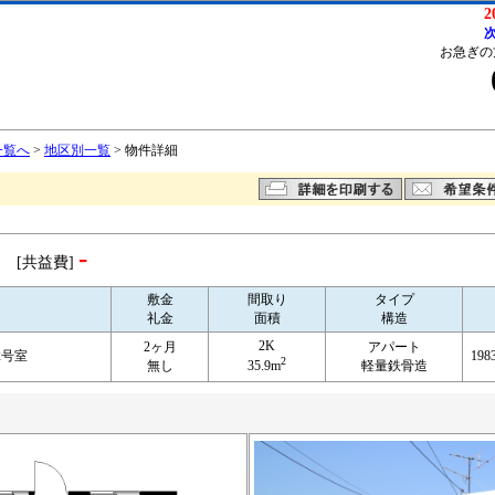
2
次
お急ぎの
一覧へ
>
地区別一覧
> 物件詳細
-
[共益費]
敷金
間取り
タイプ
礼金
面積
構造
2K
2ヶ月
アパート
2号室
198
2
無し
35.9m
軽量鉄骨造