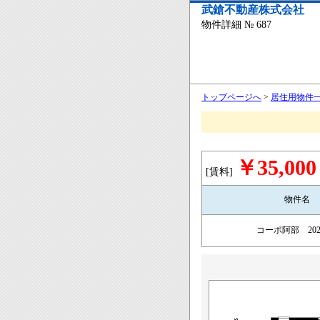
武鎗不動産株式会社
物件詳細 № 687
トップページへ
>
居住用物件
￥35,000
[賃料]
物件名
コーポ阿部 20