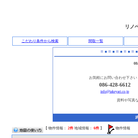
リノ
こだわり条件から検索
間取一覧
■
■
■
■
■
■
■
■
■
■
0
お気軽にお問い合わせ下さい
086-428-6612
info@takeyari.co.jp
資料や写真
【 物件情報：
2件
地域情報：
6件
】
物件情報