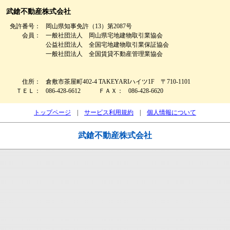
武鎗不動産株式会社
免許番号：
岡山県知事免許（13）第2087号
会員：
一般社団法人 岡山県宅地建物取引業協会
公益社団法人 全国宅地建物取引業保証協会
一般社団法人 全国賃貸不動産管理業協会
住所：
倉敷市茶屋町402-4 TAKEYARIハイツ1F 〒710-1101
ＴＥＬ：
086-428-6612
ＦＡＸ：
086-428-6620
トップページ
|
サービス利用規約
|
個人情報について
武鎗不動産株式会社