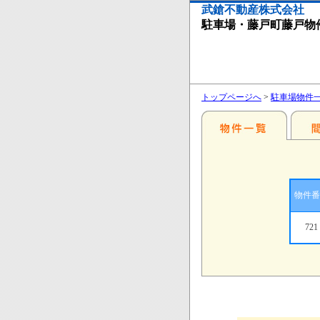
武鎗不動産株式会社
駐車場・藤戸町藤戸物
トップページへ
>
駐車場物件
物件番
721