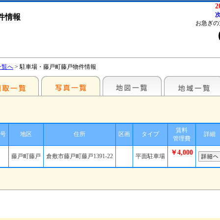
2
次
件情報
お急ぎの
一覧へ
> 駐車場・藤戸町藤戸物件情報
賃料
号
地区
住所
区画
タイプ
詳細
管理費
￥4,000
藤戸町藤戸
倉敷市藤戸町藤戸1391-22
平面駐車場